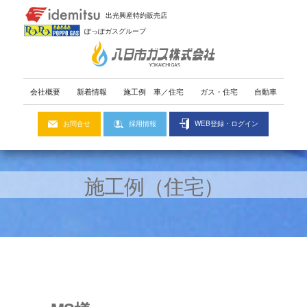
出光興産特約販売店
ぽっぽガスグループ
会社概要
新着情報
施工例
車
／
住宅
ガス・住宅
自動車
お問合せ
採用情報
WEB登録・ログイン
施工例（住宅）